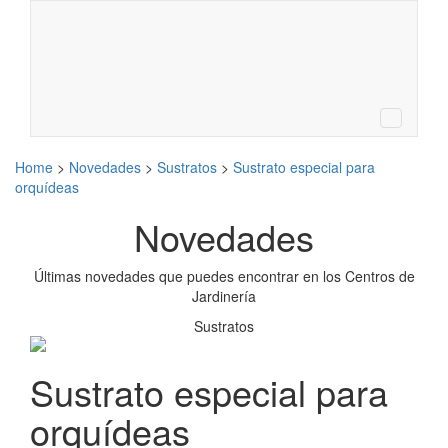
BUSCA TU CENTRO DE
Buscar
JARDINERÍA MÁS CERCANO
LA WEB DE JARDINERÍA DE LA ASOCIACIÓN
ESPAÑOLA DE CENTROS DE JARDINERÍA
MENÚ
Home
>
Novedades
>
Sustratos
>
Sustrato especial para
orquídeas
Novedades
Últimas novedades que puedes encontrar en los Centros de
Jardinería
Sustratos
Sustrato especial para
orquídeas